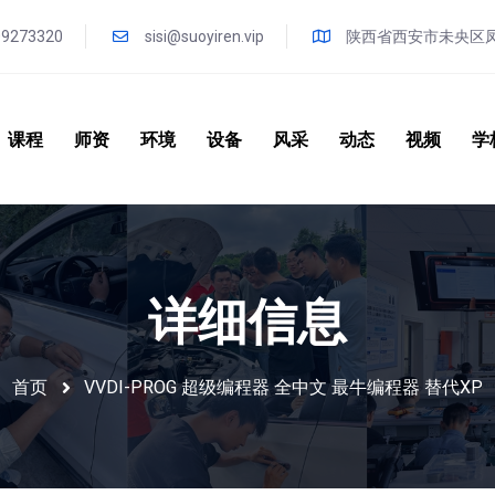
09273320
sisi@suoyiren.vip
陕西省西安市未央区
课程
师资
环境
设备
风采
动态
视频
学
详细信息
首页
VVDI-PROG 超级编程器 全中文 最牛编程器 替代XP