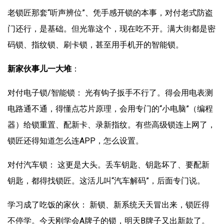
老锁匠那套“听声辨位”、凭手感开锁的本事，对付老式防盗
门还行，是基础。但光靠这个，现在吃不开。满大街都是密
码锁、指纹锁、刷卡锁，甚至用手机开的智能锁。
新家伙事儿一大堆
：
对付电子锁/智能锁： 光有钩子扳手不行了。得会用电表测
电路通不通，得懂点芯片原理，会用专门的“小电脑”（编程
器）给锁重置、配新卡、录新指纹。有些高级锁连上网了，
锁匠还得知道怎么连APP，怎么设置。
对付汽车锁： 这更是大头。丢车钥匙、钥匙坏了、要配新
钥匙，都得找锁匠。这活儿叫“汽车解码”，后面专门说。
学习成了吃饭的家伙： 新锁、新系统天天冒出来，锁匠得
不停学。今天刚学会A牌子的锁，明天B牌子又出新款了。